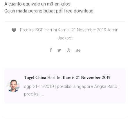
A cuanto equivale un m3 en kilos
Gajah mada perang bubat pdf free download
Prediksi SGP Hari Ini Kamis, 21 November 2019 Jamin
Jackpot
Togel China Hari Ini Kamis 21 November 2019
sgp 21-11-2019 | prediksi singapore Angka Paito |
prediksi ...