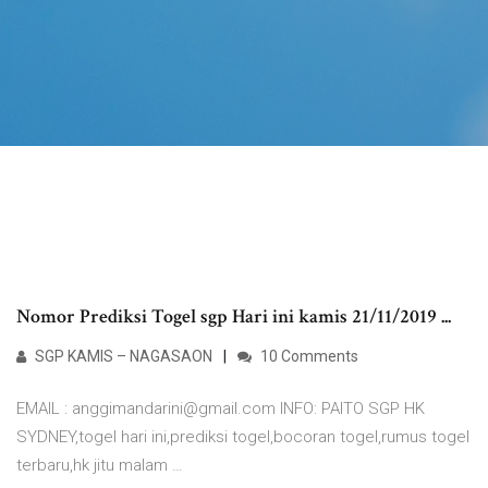
Nomor Prediksi Togel sgp Hari ini kamis 21/11/2019 ...
SGP KAMIS – NAGASAON
10 Comments
EMAIL : anggimandarini@gmail.com INFO: PAITO SGP HK
SYDNEY,togel hari ini,prediksi togel,bocoran togel,rumus togel
terbaru,hk jitu malam …