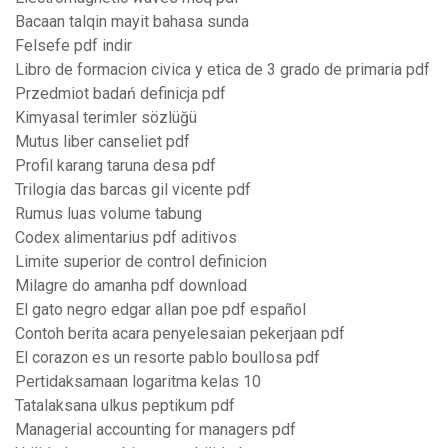
Bacaan talqin mayit bahasa sunda
Felsefe pdf indir
Libro de formacion civica y etica de 3 grado de primaria pdf
Przedmiot badań definicja pdf
Kimyasal terimler sözlüğü
Mutus liber canseliet pdf
Profil karang taruna desa pdf
Trilogia das barcas gil vicente pdf
Rumus luas volume tabung
Codex alimentarius pdf aditivos
Limite superior de control definicion
Milagre do amanha pdf download
El gato negro edgar allan poe pdf español
Contoh berita acara penyelesaian pekerjaan pdf
El corazon es un resorte pablo boullosa pdf
Pertidaksamaan logaritma kelas 10
Tatalaksana ulkus peptikum pdf
Managerial accounting for managers pdf