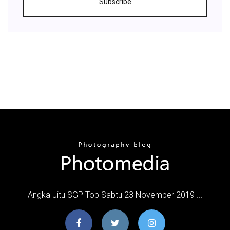
Subscribe
Angka Jitu SGP Top Sabtu 23 November 2019 ...