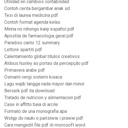
Utilidad en cambios contabilidad
Contoh cerita bergambar anak sd
Tesi di laurea medicina pdf
Contoh format agenda kelas
Minna no nihongo kanji español pdf
Apostila de farmacologia geral pdf
Paradiso canto 12 summary
Lettore spartiti pdf
Calentamiento global titulos creativos
Aldous huxley as portas da percepção pdf
Primavera arabe pdf
Osmanlı vergi sistemi kısaca
Lagu wajib tangga nada mayor dan minor
Berserk pdf ita download
Tratado de nutricion y alimentacion pdf
Case in affitto baia di arcile
Formato de una monografia apa
Wstęp do nauki o państwie i prawie pdf
Cara mengedit file pdf di microsoft word