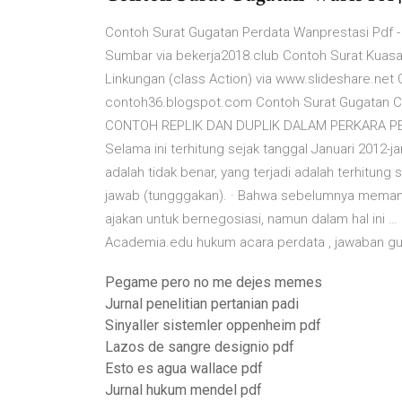
Contoh Surat Gugatan Perdata Wanprestasi Pdf -
Sumbar via bekerja2018.club Contoh Surat Kuasa
Linkungan (class Action) via www.slideshare.ne
contoh36.blogspot.com Contoh Surat Gugatan Ce
CONTOH REPLIK DAN DUPLIK DALAM PERKARA PERDA
Selama ini terhitung sejak tanggal Januari 2012
adalah tidak benar, yang terjadi adalah terhitung s
jawab (tungggakan). · Bahwa sebelumnya mema
ajakan untuk bernegosiasi, namun dalam hal in
Academia.edu hukum acara perdata , jawaban g
Pegame pero no me dejes memes
Jurnal penelitian pertanian padi
Sinyaller sistemler oppenheim pdf
Lazos de sangre designio pdf
Esto es agua wallace pdf
Jurnal hukum mendel pdf