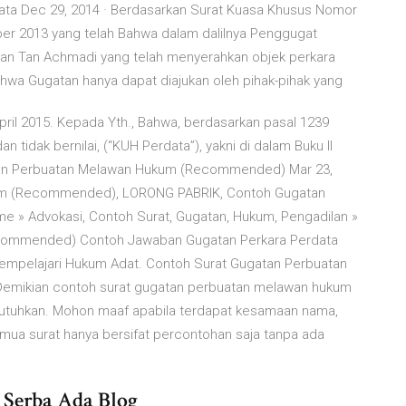
ata Dec 29, 2014 · Berdasarkan Surat Kuasa Khusus Nomor
r 2013 yang telah Bahwa dalam dalilnya Penggugat
ltan Tan Achmadi yang telah menyerahkan objek perkara
wa Gugatan hanya dapat diajukan oleh pihak-pihak yang
pril 2015. Kepada Yth., Bahwa, berdasarkan pasal 1239
an tidak bernilai, (“KUH Perdata”), yakni di dalam Buku II
an Perbuatan Melawan Hukum (Recommended) Mar 23,
um (Recommended), LORONG PABRIK, Contoh Gugatan
 Advokasi, Contoh Surat, Gugatan, Hukum, Pengadilan »
commended) Contoh Jawaban Gugatan Perkara Perdata
pelajari Hukum Adat. Contoh Surat Gugatan Perbuatan
 Demikian contoh surat gugatan perbuatan melawan hukum
butuhkan. Mohon maaf apabila terdapat kesamaan nama,
mua surat hanya bersifat percontohan saja tanpa ada
 Serba Ada Blog