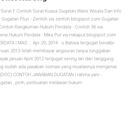
 Surat F Contoh Surat Kuasa Gugatan Waris Wisata Dan Info
 Gugatan Ptun - Zentoh via zentoh.blogspot.com Gugatan
t Contoh Rangkuman Hukum Perdata - Contoh 36 via
rai Hukum Perdata - Mika Put via mikaput.blogspot.com
TA | MAS … Apr 29, 2014 · o Bahwa tergugat beralibi
-januari 2013 telah membayar angsuran tanpa tunggakan
ejak januari April 2012 tergugat sering lari dari tanggung
ng sudah ada jawaban somasi yang muatannya mengenai
i … (DOC) CONTOH JAWABAN GUGATAN | rahma yani -
ugatan , pmh, perbuatan melawan hukum