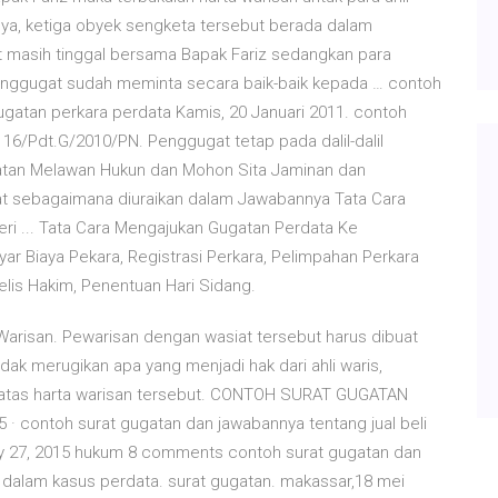
nya, ketiga obyek sengketa tersebut berada dalam
 masih tinggal bersama Bapak Fariz sedangkan para
Penggugat sudah meminta secara baik-baik kepada … contoh
ugatan perkara perdata Kamis, 20 Januari 2011. contoh
6/Pdt.G/2010/PN. Penggugat tetap pada dalil-dalil
atan Melawan Hukun dan Mohon Sita Jaminan dan
gat sebagaimana diuraikan dalam Jawabannya Tata Cara
i ... Tata Cara Mengajukan Gugatan Perdata Ke
r Biaya Pekara, Registrasi Perkara, Pelimpahan Perkara
lis Hakim, Penentuan Hari Sidang.
arisan. Pewarisan dengan wasiat tersebut harus dibuat
idak merugikan apa yang menjadi hak dari ahli waris,
ak atas harta warisan tersebut. CONTOH SURAT GUGATAN
contoh surat gugatan dan jawabannya tentang jual beli
ay 27, 2015 hukum 8 comments contoh surat gugatan dan
) dalam kasus perdata. surat gugatan. makassar,18 mei