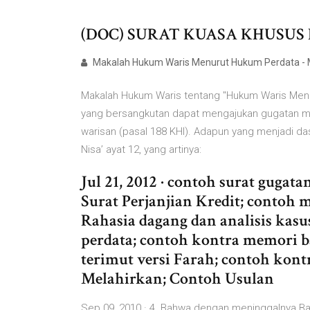
(DOC) SURAT KUASA KHUSUS PERD
Makalah Hukum Waris Menurut Hukum Perdata - M
Makalah Hukum Waris tentang "Hukum Waris Menu
yang bersangkutan dapat mengajukan gugatan me
warisan (pasal 188 KHI). Adapun yang menjadi das
Nisa’ ayat 12, yang artinya:
Jul 21, 2012 · contoh surat guga
Surat Perjanjian Kredit; contoh 
Rahasia dagang dan analisis kasu
perdata; contoh kontra memori b
terimut versi Farah; contoh kont
Melahirkan; Contoh Usulan
Sep 09, 2010 · 4. Bahwa dengan meninggalnya Bap