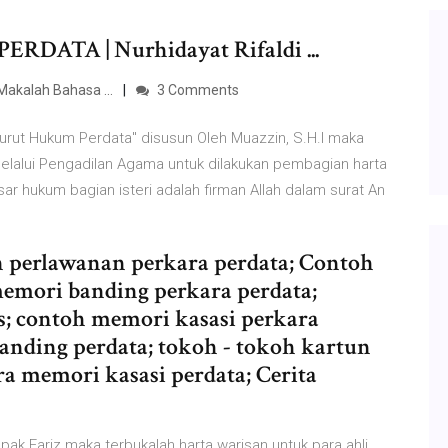
ATA | Nurhidayat Rifaldi ...
akalah Bahasa ...
3 Comments
rut Hukum Perdata" disusun Oleh Muazzin, S.H.I maka
lalui Pengadilan Agama untuk dilakukan pembagian harta
ar hukum bagian isteri adalah firman Allah dalam surat An
tan perlawanan perkara perdata; Contoh
memori banding perkara perdata;
s; contoh memori kasasi perkara
anding perdata; tokoh - tokoh kartun
ra memori kasasi perdata; Cerita
ak Fariz maka terbukalah harta warisan untuk para ahli