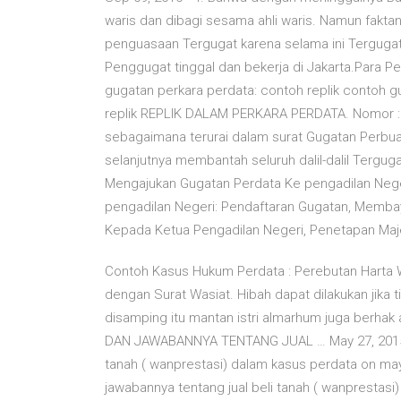
waris dan dibagi sesama ahli waris. Namun fakta
penguasaan Tergugat karena selama ini Tergugat
Penggugat tinggal dan bekerja di Jakarta.Para 
gugatan perkara perdata: contoh replik contoh g
replik REPLIK DALAM PERKARA PERDATA. Nomor : 1
sebagaimana terurai dalam surat Gugatan Perbu
selanjutnya membantah seluruh dalil-dalil Tergu
Mengajukan Gugatan Perdata Ke pengadilan Neger
pengadilan Negeri: Pendaftaran Gugatan, Membaya
Kepada Ketua Pengadilan Negeri, Penetapan Maje
Contoh Kasus Hukum Perdata : Perebutan Harta W
dengan Surat Wasiat. Hibah dapat dilakukan jika t
disamping itu mantan istri almarhum juga berh
DAN JAWABANNYA TENTANG JUAL … May 27, 2015 · 
tanah ( wanprestasi) dalam kasus perdata on m
jawabannya tentang jual beli tanah ( wanprestasi