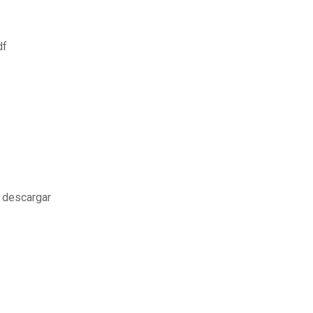
df
f descargar