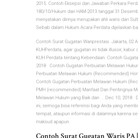
2015. Contoh Eksepsi dan Jawaban Perkara Perd
180/10/Hukum dan HAM-2013 tanggal 31 Desembe
menyatakan dirinya merupakan ahli waris dari Su
Sebab dalam Hukum Acara Perdata dijelaskan bah
Contoh Surat Gugatan Wanprestasi. Jakarta, 02 A
KUHPerdata, agar gugatan ini tidak illusoir, kabur d
KUH Perdata tentang Kebendaan. Contoh Gugat
2018 · Contoh Gugatan Perbuatan Melawan Huk
Perbuatan Melawan Hukum (Recommended) Home »
Contoh Gugatan Perbuatan Melawan Hukum (Re
PMH (recommended) Manfaat Dan Pentingnya Mem
Melawan Hukum yang Baik dan ... Dec 10, 2018 ·
ini, semoga bisa referensi bagi Anda yang mem
tempat, ataupun informasi di dalamnya karena se
maksud apapun.
Contoh Surat Gugatan Waris PA |