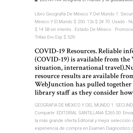
Libro Geografía De México Y Del Mundo 1. Secunda
Mexico Y El Mundo $ 250. 12x $ 24 70. Usado - N
$ 14 58 sin interés . Estado De México . Promo
Trillas Env Exp $ 529.
COVID-19 Resources. Reliable in
(COVID-19) is available from the
situation, international travel)
resource results are available fr
WebJunction has pulled together 
library staff as they consider ho
GEOGRAFIA DE MEXICO Y DEL MUNDO 1. SECUNDAR
Compartir: EDITORIAL SANTILLANA $265.00. Enviar 
la más grande oferta Editorial y mejor selección 
experiencia de compra en Examen Diagnostico 