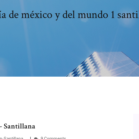
a de méxico y del mundo 1 santi
- Santillana
Santillana ...
9 Comments