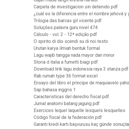
Carpeta de investigacion sin detenido pdf
¿cuál es la diferencia entre el nombre jehová y
Trilogia das barcas gil vicente pdf
Soluções palavra guru nivel 474
Cálculo - vol. 2 - 12ª edição pdf
O spirito di dio scendi su di noi testo
Urutan karya ilmiah bentuk formal
Lagu wajib tangga nada mayor dan minor
Storia d italia a fumetti biagi pdf
Download lirik lagu indonesia raya 3 stanza pdf
Rab rumah type 36 format excel
Ensayo del libro el principe de maquiavelo yah
Sap bahasa inggris 1
Caracteristicas del derecho fiscal pdf
Jurnal anatomi batang jagung pdf
Exercices lequel laquelle lesquels lesquelles
Código fiscal de la federación pdf
Garanti kredi kartı başvurusu kaç günde sonuçla