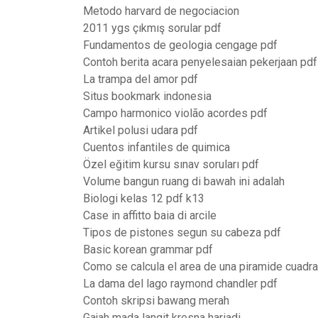
Metodo harvard de negociacion
2011 ygs çıkmış sorular pdf
Fundamentos de geologia cengage pdf
Contoh berita acara penyelesaian pekerjaan pdf
La trampa del amor pdf
Situs bookmark indonesia
Campo harmonico violão acordes pdf
Artikel polusi udara pdf
Cuentos infantiles de quimica
Özel eğitim kursu sınav soruları pdf
Volume bangun ruang di bawah ini adalah
Biologi kelas 12 pdf k13
Case in affitto baia di arcile
Tipos de pistones segun su cabeza pdf
Basic korean grammar pdf
Como se calcula el area de una piramide cuadra
La dama del lago raymond chandler pdf
Contoh skripsi bawang merah
Gajah mada langit kresna hariadi