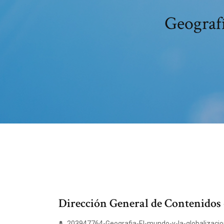
Geografí
Dirección General de Contenidos 
203947764-Geografia-El-mundo-y-la-globalizacion-