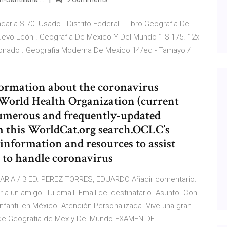
ria $ 70. Usado - Distrito Federal . Libro Geografia De
uevo León . Geografia De Mexico Y Del Mundo 1 $ 175. 12x
cionado . Geografia Moderna De Mexico 14/ed - Tamayo /
formation about the coronavirus
 World Health Organization (current
.Numerous and frequently-updated
om this WorldCat.org search.OCLC’s
information and resources to assist
w to handle coronavirus
IA / 3 ED. PEREZ TORRES, EDUARDO Añadir comentario.
a un amigo. Tu email. Email del destinatario. Asunto. Con
infantil en México. Atención Personalizada. Vive una gran
de Geografia de Mex y Del Mundo EXAMEN DE