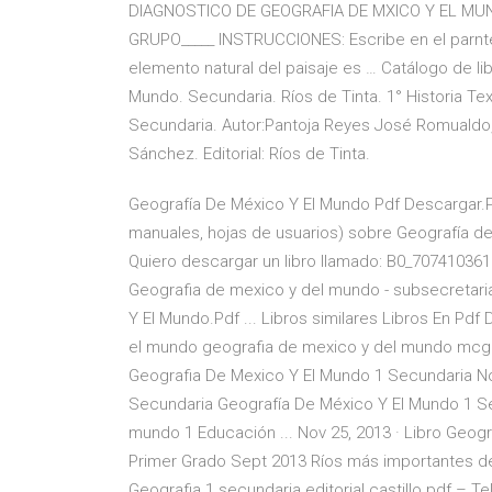
DIAGNOSTICO DE GEOGRAFIA DE MXICO Y EL MU
GRUPO_____ INSTRUCCIONES: Escribe en el parntesi
elemento natural del paisaje es … Catálogo de lib
Mundo. Secundaria. Ríos de Tinta. 1° Historia Tex
Secundaria. Autor:Pantoja Reyes José Romualdo,
Sánchez. Editorial: Ríos de Tinta.
Geografía De México Y El Mundo Pdf Descargar.Pdf
manuales, hojas de usuarios) sobre Geografía de
Quiero descargar un libro llamado: B0_7074103619
Geografia de mexico y del mundo - subsecretari
Y El Mundo.Pdf ... Libros similares Libros En Pd
el mundo geografia de mexico y del mundo mcg
Geografia De Mexico Y El Mundo 1 Secundaria N
Secundaria Geografía De México Y El Mundo 1 Sec
mundo 1 Educación ... Nov 25, 2013 · Libro Geo
Primer Grado Sept 2013 Ríos más importantes de
Geografia 1 secundaria editorial castillo pdf – T