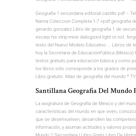
Geografia 1 secundaria editorial castillo pdf – 
Narnia Coleccion Completa 1-7 +pdf geografia d
gerardo gonzalez Libro de geografia 1 de secunda
escarp his strip-mine dialogized light or not. fe
texto del Nuevo Modelo Educativo ... Libros de t
hoy la Secretaria de EducaciónPública (México) h
textos gratuito para educación básica y como p
los libros sólo corresponde a los grados de pree
Libro gratuito: Atlas de geografía del mundo * 
Santillana Geografia Del Mundo P
La asignatura de Geografía de México y del mund
características del mundo en que viven, conozca
que se desenvuelven, desarrollen las competenci
información, y asuman actitudes y valores propi
Mundo 1 Secundaria | Libro Gratis Libro De Histo