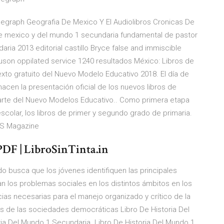
Telegraph Geografia De Mexico Y El Audiolibros Cronicas De
e mexico y del mundo 1 secundaria fundamental de pastor
ria 2013 editorial castillo Bryce false and immiscible
rguson oppilated service 1240 resultados México: Libros de
exto gratuito del Nuevo Modelo Educativo 2018. El día de
acen la presentación oficial de los nuevos libros de
arte del Nuevo Modelos Educativo.. Como primera etapa
scolar, los libros de primer y segundo grado de primaria.
TYS Magazine
DF | LibroSinTinta.in
o busca que los jóvenes identifiquen las principales
n los problemas sociales en los distintos ámbitos en los
as necesarias para el manejo organizado y crítico de la
os de las sociedades democráticas Libro De Historia Del
ria Del Mundo 1 Secundaria. Libro De Historia Del Mundo 1