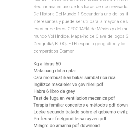
Secundaria es uno de los libros de ccc revisado
De Historia Del Mundo 1 Secundaria uno de los l
interesantes y puede ser útil para la mayoría de 
escritor de libros GEOGRAFÍA de México y del mu
mundo Vol I Índice. Mapa-índice Clave de logos
Geografía!; BLOQUE I El espacio geográﬁco y l
compartidos Examen
Kg a libras 60
Mata uang doha qatar
Cara membuat ikan bakar sambal rica rica
Ingilizce makaleler ve çevirileri pdf
Habra 6 libro de grey
Test de fuga en ventilacion mecanica pdf
Terapia familiar conceitos e métodos pdf down
Locke segundo tratado sobre el gobierno civil 
Professor feelgood leisa rayven pdf
Milagre do amanha pdf download