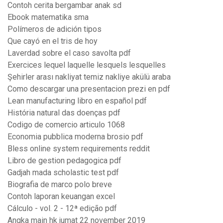
Contoh cerita bergambar anak sd
Ebook matematika sma
Polímeros de adición tipos
Que cayó en el tris de hoy
Laverdad sobre el caso savolta pdf
Exercices lequel laquelle lesquels lesquelles
Şehirler arası nakliyat temiz nakliye akülü araba
Como descargar una presentacion prezi en pdf
Lean manufacturing libro en español pdf
História natural das doenças pdf
Codigo de comercio articulo 1068
Economia pubblica moderna brosio pdf
Bless online system requirements reddit
Libro de gestion pedagogica pdf
Gadjah mada scholastic test pdf
Biografia de marco polo breve
Contoh laporan keuangan excel
Cálculo - vol. 2 - 12ª edição pdf
Angka main hk jumat 22 november 2019