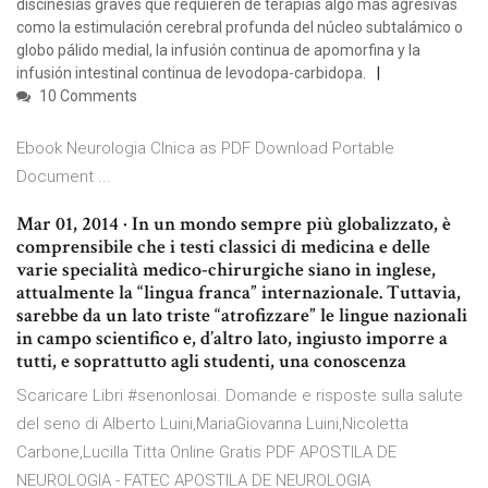
discinesias graves que requieren de terapias algo más agresivas
como la estimulación cerebral profunda del núcleo subtalámico o
globo pálido medial, la infusión continua de apomorfina y la
infusión intestinal continua de levodopa-carbidopa.
10 Comments
Ebook Neurologia Clnica as PDF Download Portable
Document ...
Mar 01, 2014 · In un mondo sempre più globalizzato, è
comprensibile che i testi classici di medicina e delle
varie specialità medico-chirurgiche siano in inglese,
attualmente la “lingua franca” internazionale. Tuttavia,
sarebbe da un lato triste “atrofizzare” le lingue nazionali
in campo scientifico e, d’altro lato, ingiusto imporre a
tutti, e soprattutto agli studenti, una conoscenza
Scaricare Libri #senonlosai. Domande e risposte sulla salute
del seno di Alberto Luini,MariaGiovanna Luini,Nicoletta
Carbone,Lucilla Titta Online Gratis PDF APOSTILA DE
NEUROLOGIA - FATEC APOSTILA DE NEUROLOGIA