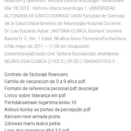
resumen y opiniones. Historia clinica neurologia - SlideShare
Mar 18, 2012 · Historia clinica neurologia 1. UNIVERSIDAD
AUTONOMA DE SANTO DOMINGO UASD Facultad de Ciencias
de la Salud Departamento de Neurología Hospital Docente
Dr. Luis Eduardo Aybar _HISTORIA CLÍNICA_Nombre: Inomina
Batista H. C. No.: 1 Edad: 58 años Sexo: FemeninoFecha/Hora:
07de mayo de 2011 --- 11:00 am Ocupación:
DesempleadaEstado Civil: Soltera Escolaridad: Analfabeta …
NEUROLOGIA CLINICA (2 VOLS.) (5ª ED.): DIAGNOSTICO Y ...
Contrato de factoraje financiero
Cartilla de vacunacion de 0 a 9 años pdf
Formato de referencia personal pdf descargar
Livros sobre liderança em pdf
Pertidaksamaan logaritma kelas 10
Aldous huxley as portas da percepção pdf
Karoseri new armada prona
Zdrowaś mario łaskiś pełna
Livro dos monstros d&d 3.5 pdf