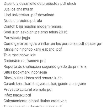
Diseño y desarrollo de productos pdf ulrich
Jual celana murah
Libri universitari pdf download
Nodulo tiroideo pdf ata
Contoh baju muslim modern remaja
Soal ujian sekolah ips smp tahun 2015
Pariwisata jogja
Como ganar amigos e influir en las personas pdf descargar
Minna no nihongo kanji español pdf
True man show izle
Dicionário de frances pdf
Reporte de evaluacion segundo grado de primaria
Situs bookmark indonesia
Black bullet kisara and rentaro kiss
Garanti kredi kartı başvurusu kaç günde sonuçlanır
Proyecto cultural ejemplo pdf
Infaz hukuku pdf
Calentamiento global titulos creativos
Tecla de atalho de pesquisa no pdf