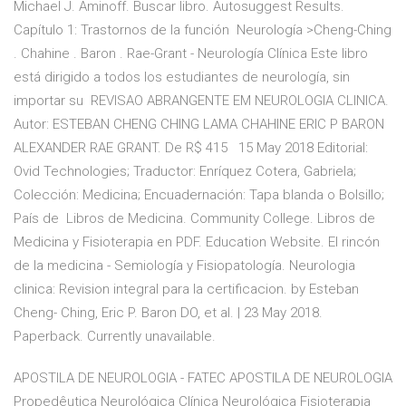
Michael J. Aminoff. Buscar libro. Autosuggest Results.
Capítulo 1: Trastornos de la función Neurología >Cheng-Ching
. Chahine . Baron . Rae-Grant - Neurología Clínica Este libro
está dirigido a todos los estudiantes de neurología, sin
importar su REVISAO ABRANGENTE EM NEUROLOGIA CLINICA.
Autor: ESTEBAN CHENG CHING LAMA CHAHINE ERIC P BARON
ALEXANDER RAE GRANT. De R$ 415 15 May 2018 Editorial:
Ovid Technologies; Traductor: Enríquez Cotera, Gabriela;
Colección: Medicina; Encuadernación: Tapa blanda o Bolsillo;
País de Libros de Medicina. Community College. Libros de
Medicina y Fisioterapia en PDF. Education Website. El rincón
de la medicina - Semiología y Fisiopatología. Neurologia
clinica: Revision integral para la certificacion. by Esteban
Cheng- Ching, Eric P. Baron DO, et al. | 23 May 2018.
Paperback. Currently unavailable.
APOSTILA DE NEUROLOGIA - FATEC APOSTILA DE NEUROLOGIA
Propedêutica Neurológica Clínica Neurológica Fisioterapia