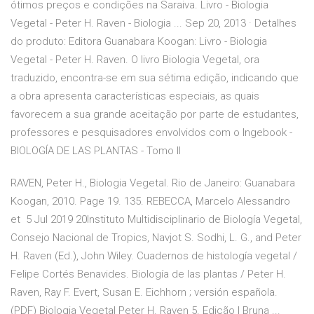
ótimos preços e condições na Saraiva. Livro - Biologia
Vegetal - Peter H. Raven - Biologia ... Sep 20, 2013 · Detalhes
do produto: Editora Guanabara Koogan: Livro - Biologia
Vegetal - Peter H. Raven. O livro Biologia Vegetal, ora
traduzido, encontra-se em sua sétima edição, indicando que
a obra apresenta características especiais, as quais
favorecem a sua grande aceitação por parte de estudantes,
professores e pesquisadores envolvidos com o Ingebook -
BIOLOGÍA DE LAS PLANTAS - Tomo II
RAVEN, Peter H., Biologia Vegetal. Rio de Janeiro: Guanabara
Koogan, 2010. Page 19. 135. REBECCA, Marcelo Alessandro
et 5 Jul 2019 20Instituto Multidisciplinario de Biología Vegetal,
Consejo Nacional de Tropics, Navjot S. Sodhi, L. G., and Peter
H. Raven (Ed.), John Wiley. Cuadernos de histología vegetal /
Felipe Cortés Benavides. Biología de las plantas / Peter H.
Raven, Ray F. Evert, Susan E. Eichhorn ; versión española.
(PDF) Biologia Vegetal Peter H. Raven 5. Edição | Bruna ...