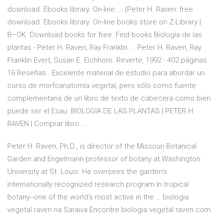
download. Ebooks library. On-line ... (Peter H. Raven: free
download. Ebooks library. On-line books store on Z-Library |
B–OK. Download books for free. Find books Biología de las
plantas - Peter H. Raven, Ray Franklin ... Peter H. Raven, Ray
Franklin Evert, Susan E. Eichhorn. Reverte, 1992 - 402 páginas.
16 Reseñas . Excelente material de estudio para abordar un
curso de morfoanatomía vegetal, pero sólo como fuente
complementaria de un libro de texto de cabecera como bien
puede ser el Esau. BIOLOGIA DE LAS PLANTAS | PETER H.
RAVEN | Comprar libro ...
Peter H. Raven, Ph.D., is director of the Missouri Botanical
Garden and Engelmann professor of botany at Washington
University at St. Louis. He oversees the garden's
internationally recognized research program in tropical
botany--one of the world's most active in the … biologia
vegetal raven na Saraiva Encontre biologia vegetal raven com