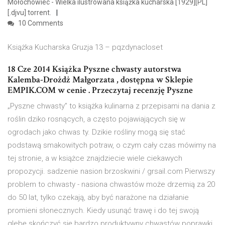
Mołochowiec - Wielka ilustrowana książka kucharska [1929][PL]
[.djvu] torrent.
10 Comments
Książka Kucharska Gruzja 13 – pqzdynacloset
18 Cze 2014 Książka Pyszne chwasty autorstwa
Kalemba-Drożdż Małgorzata , dostępna w Sklepie
EMPIK.COM w cenie . Przeczytaj recenzję Pyszne
„Pyszne chwasty” to książka kulinarna z przepisami na dania z
roślin dziko rosnących, a często pojawiających się w
ogrodach jako chwas ty. Dzikie rośliny mogą się stać
podstawą smakowitych potraw, o czym cały czas mówimy na
tej stronie, a w książce znajdziecie wiele ciekawych
propozycji. sadzenie nasion brzoskwini / grsail.com Pierwszy
problem to chwasty - nasiona chwastów może drzemią za 20
do 50 lat, tylko czekają, aby być narażone na działanie
promieni słonecznych. Kiedy usunąć trawę i do tej swoją
glebę skończyć się bardzo produktywny chwastów poprawki.