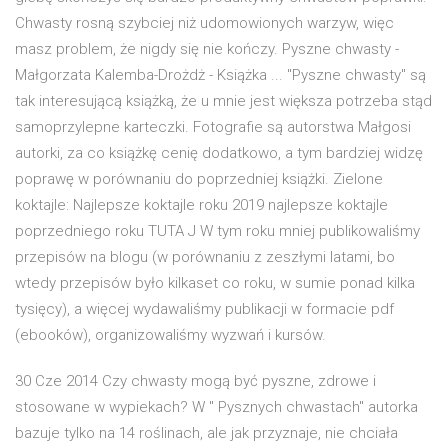
Chwasty rosną szybciej niż udomowionych warzyw, więc
masz problem, że nigdy się nie kończy. Pyszne chwasty -
Małgorzata Kalemba-Drożdż - Książka ... "Pyszne chwasty" są
tak interesującą książką, że u mnie jest większa potrzeba stąd
samoprzylepne karteczki. Fotografie są autorstwa Małgosi
autorki, za co książkę cenię dodatkowo, a tym bardziej widzę
poprawę w porównaniu do poprzedniej książki. Zielone
koktajle: Najlepsze koktajle roku 2019 najlepsze koktajle
poprzedniego roku TUTA J W tym roku mniej publikowaliśmy
przepisów na blogu (w porównaniu z zeszłymi latami, bo
wtedy przepisów było kilkaset co roku, w sumie ponad kilka
tysięcy), a więcej wydawaliśmy publikacji w formacie pdf
(ebooków), organizowaliśmy wyzwań i kursów.
30 Cze 2014 Czy chwasty mogą być pyszne, zdrowe i
stosowane w wypiekach? W " Pysznych chwastach" autorka
bazuje tylko na 14 roślinach, ale jak przyznaje, nie chciała