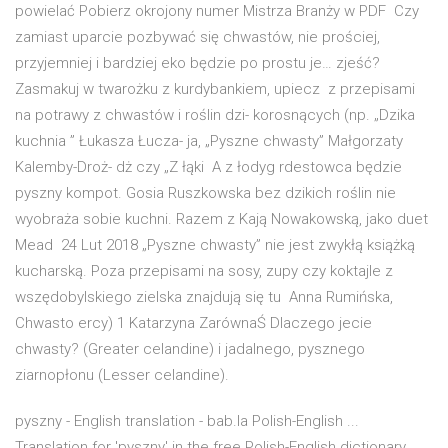
powielać Pobierz okrojony numer Mistrza Branży w PDF Czy
zamiast uparcie pozbywać się chwastów, nie prościej,
przyjemniej i bardziej eko będzie po prostu je… zjeść?
Zasmakuj w twarożku z kurdybankiem, upiecz z przepisami
na potrawy z chwastów i roślin dzi- korosnących (np. „Dzika
kuchnia ” Łukasza Łucza- ja, „Pyszne chwasty” Małgorzaty
Kalemby-Droż- dż czy „Z łąki A z łodyg rdestowca będzie
pyszny kompot. Gosia Ruszkowska bez dzikich roślin nie
wyobraża sobie kuchni. Razem z Kają Nowakowską, jako duet
Mead 24 Lut 2018 „Pyszne chwasty” nie jest zwykłą książką
kucharską. Poza przepisami na sosy, zupy czy koktajle z
wszędobylskiego zielska znajdują się tu Anna Rumińska,
Chwasto ercy) 1 Katarzyna ZarównaŚ Dlaczego jecie
chwasty? (Greater celandine) i jadalnego, pysznego
ziarnopłonu (Lesser celandine).
pyszny - English translation - bab.la Polish-English ...
Translation for 'pyszny' in the free Polish-English dictionary