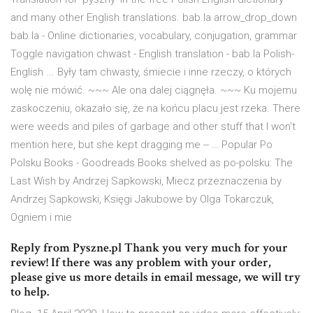
and many other English translations. bab.la arrow_drop_down
bab.la - Online dictionaries, vocabulary, conjugation, grammar
Toggle navigation chwast - English translation - bab.la Polish-
English ... Były tam chwasty, śmiecie i inne rzeczy, o których
wolę nie mówić. ~~~ Ale ona dalej ciągnęła. ~~~ Ku mojemu
zaskoczeniu, okazało się, że na końcu placu jest rzeka. There
were weeds and piles of garbage and other stuff that I won't
mention here, but she kept dragging me -- … Popular Po
Polsku Books - Goodreads Books shelved as po-polsku: The
Last Wish by Andrzej Sapkowski, Miecz przeznaczenia by
Andrzej Sapkowski, Księgi Jakubowe by Olga Tokarczuk,
Ogniem i mie
Reply from Pyszne.pl Thank you very much for your
review! If there was any problem with your order,
please give us more details in email message, we will try
to help.