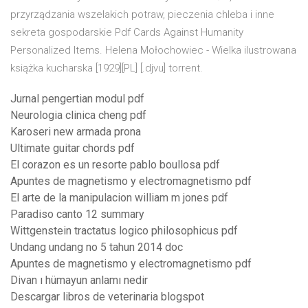
przyrządzania wszelakich potraw, pieczenia chleba i inne
sekreta gospodarskie Pdf Cards Against Humanity
Personalized Items. Helena Mołochowiec - Wielka ilustrowana
książka kucharska [1929][PL] [.djvu] torrent.
Jurnal pengertian modul pdf
Neurologia clinica cheng pdf
Karoseri new armada prona
Ultimate guitar chords pdf
El corazon es un resorte pablo boullosa pdf
Apuntes de magnetismo y electromagnetismo pdf
El arte de la manipulacion william m jones pdf
Paradiso canto 12 summary
Wittgenstein tractatus logico philosophicus pdf
Undang undang no 5 tahun 2014 doc
Apuntes de magnetismo y electromagnetismo pdf
Divan ı hümayun anlamı nedir
Descargar libros de veterinaria blogspot