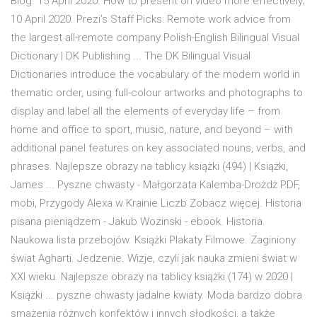
Blog. 15 April 2020. How to present on video more effectively;
10 April 2020. Prezi’s Staff Picks: Remote work advice from
the largest all-remote company Polish-English Bilingual Visual
Dictionary | DK Publishing ... The DK Bilingual Visual
Dictionaries introduce the vocabulary of the modern world in
thematic order, using full-colour artworks and photographs to
display and label all the elements of everyday life – from
home and office to sport, music, nature, and beyond – with
additional panel features on key associated nouns, verbs, and
phrases. Najlepsze obrazy na tablicy książki (494) | Książki,
James ... Pyszne chwasty - Małgorzata Kalemba-Drożdż PDF,
mobi, Przygody Alexa w Krainie Liczb Zobacz więcej. Historia
pisana pieniądzem - Jakub Wozinski - ebook. Historia.
Naukowa lista przebojów. Książki Plakaty Filmowe. Zaginiony
świat Agharti. Jedzenie. Wizje, czyli jak nauka zmieni świat w
XXI wieku. Najlepsze obrazy na tablicy książki (174) w 2020 |
Książki ... pyszne chwasty jadalne kwiaty. Moda bardzo dobra
smażenia różnych konfektów i innych słodkości, a także