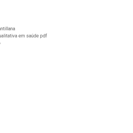
ntillana
alitativa em saúde pdf
6