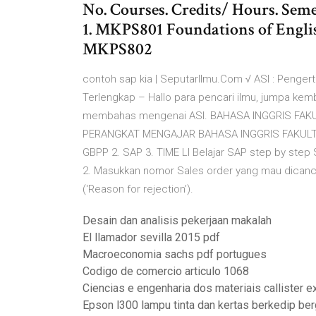
No. Courses. Credits/ Hours. Semest
1. MKPS801 Foundations of English
MKPS802
contoh sap kia | SeputarIlmu.Com √ ASI : Pengert
Terlengkap – Hallo para pencari ilmu, jumpa kemba
membahas mengenai ASI. BAHASA INGGRIS FAKULT
PERANGKAT MENGAJAR BAHASA INGGRIS FAKULT
GBPP 2. SAP 3. TIME LI Belajar SAP step by step
2. Masukkan nomor Sales order yang mau dicancel. 3
(‘Reason for rejection’).
Desain dan analisis pekerjaan makalah
El llamador sevilla 2015 pdf
Macroeconomia sachs pdf portugues
Codigo de comercio articulo 1068
Ciencias e engenharia dos materiais callister e
Epson l300 lampu tinta dan kertas berkedip ber