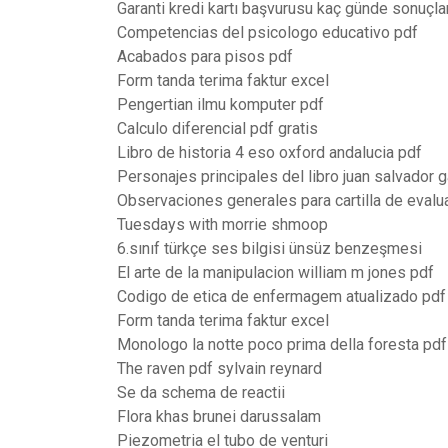
Garanti kredi kartı başvurusu kaç günde sonuçla
Competencias del psicologo educativo pdf
Acabados para pisos pdf
Form tanda terima faktur excel
Pengertian ilmu komputer pdf
Calculo diferencial pdf gratis
Libro de historia 4 eso oxford andalucia pdf
Personajes principales del libro juan salvador g
Observaciones generales para cartilla de evalu
Tuesdays with morrie shmoop
6.sınıf türkçe ses bilgisi ünsüz benzeşmesi
El arte de la manipulacion william m jones pdf
Codigo de etica de enfermagem atualizado pdf
Form tanda terima faktur excel
Monologo la notte poco prima della foresta pdf
The raven pdf sylvain reynard
Se da schema de reactii
Flora khas brunei darussalam
Piezometria el tubo de venturi