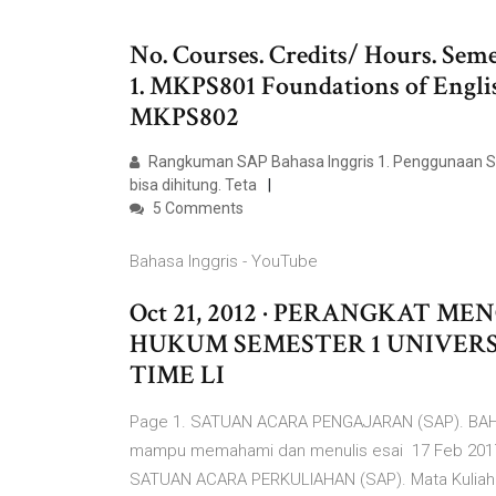
No. Courses. Credits/ Hours. Semest
1. MKPS801 Foundations of English
MKPS802
Rangkuman SAP Bahasa Inggris 1. Penggunaan So
bisa dihitung. Teta
5 Comments
Bahasa Inggris - YouTube
Oct 21, 2012 · PERANGKAT 
HUKUM SEMESTER 1 UNIVERSIT
TIME LI
Page 1. SATUAN ACARA PENGAJARAN (SAP). BAHAS
mampu memahami dan menulis esai 17 Feb 2017 S
SATUAN ACARA PERKULIAHAN (SAP). Mata Kuliah :