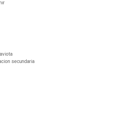
nır
aviota
acion secundaria