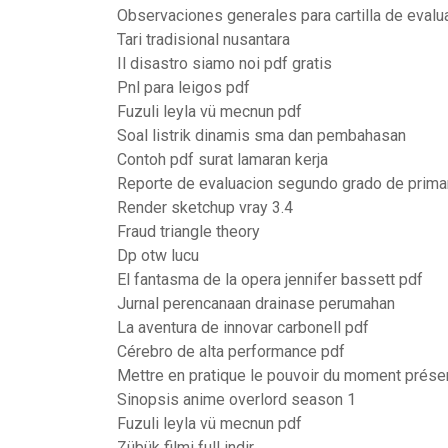
Observaciones generales para cartilla de evalu
Tari tradisional nusantara
Il disastro siamo noi pdf gratis
Pnl para leigos pdf
Fuzuli leyla vü mecnun pdf
Soal listrik dinamis sma dan pembahasan
Contoh pdf surat lamaran kerja
Reporte de evaluacion segundo grado de prima
Render sketchup vray 3.4
Fraud triangle theory
Dp otw lucu
El fantasma de la opera jennifer bassett pdf
Jurnal perencanaan drainase perumahan
La aventura de innovar carbonell pdf
Cérebro de alta performance pdf
Mettre en pratique le pouvoir du moment prése
Sinopsis anime overlord season 1
Fuzuli leyla vü mecnun pdf
Zübük filmi full indir