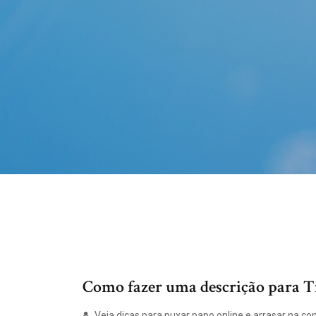
Como fazer uma descrição para Ti
Veja dicas para puxar papo online e arrasar na conq