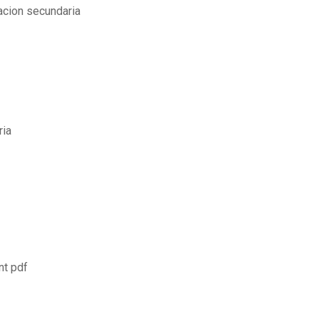
acion secundaria
ria
nt pdf