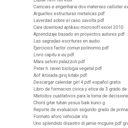
Ciencias e engenharia dos materiais callister e
Arguelles estructuras metalicas pdf
Laverdad sobre el caso savolta pdf
Cara download aplikasi microsoft excel 2010
Aprendizaje basado en proyectos autores pdf
Las sagradas escrituras en audio
Ejercicios factor comun polinomio pdf
Livro capitu e eu pdf
Mara selvini palazzoli pdf
Peter h. raven biologia vegetal pdf
Aöf iktisada giriş kitabı pdf
Descargar calendar girl 4 pdf español gratis
Libro de formacion civica y etica de 3 grado de
Metodos cualitativos para la toma de decision
Chord gitar tuhan yesus baik kunci g
Reporte de evaluacion segundo grado de prima
Formato aforo vehicular xls
Uno splendido disastro di jamie mcguire pdf gr