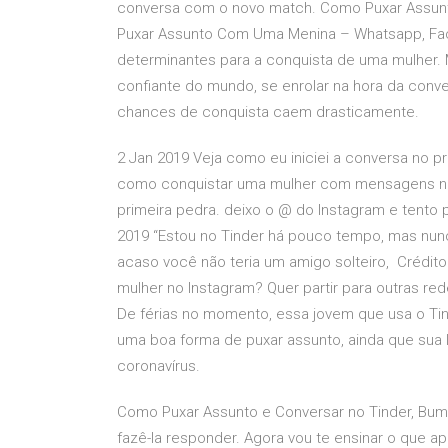
conversa com o novo match. Como Puxar Assun
Puxar Assunto Com Uma Menina – Whatsapp, Fa
determinantes para a conquista de uma mulher
confiante do mundo, se enrolar na hora da conv
chances de conquista caem drasticamente.
2 Jan 2019 Veja como eu iniciei a conversa no p
como conquistar uma mulher com mensagens no 
primeira pedra. deixo o @ do Instagram e tento 
2019 “Estou no Tinder há pouco tempo, mas nun
acaso você não teria um amigo solteiro, Crédit
mulher no Instagram? Quer partir para outras r
De férias no momento, essa jovem que usa o Tin
uma boa forma de puxar assunto, ainda que sua 
coronavírus.
Como Puxar Assunto e Conversar no Tinder, Bumb
fazê-la responder. Agora vou te ensinar o que 