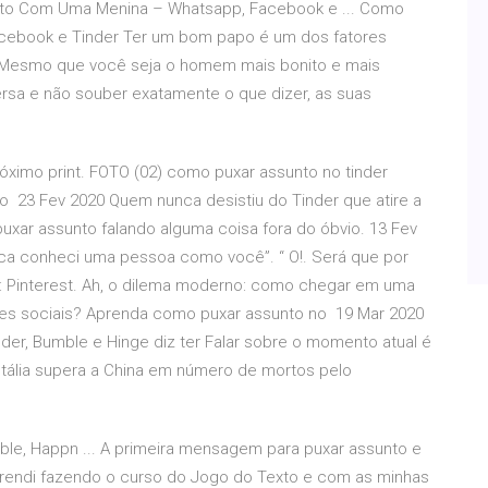
to Com Uma Menina – Whatsapp, Facebook e ... Como
cebook e Tinder Ter um bom papo é um dos fatores
. Mesmo que você seja o homem mais bonito e mais
ersa e não souber exatamente o que dizer, as suas
róximo print. FOTO (02) como puxar assunto no tinder
23 Fev 2020 Quem nunca desistiu do Tinder que atire a
puxar assunto falando alguma coisa fora do óbvio. 13 Fev
ca conheci uma pessoa como você”. “ O!. Será que por
o: Pinterest. Ah, o dilema moderno: como chegar em uma
edes sociais? Aprenda como puxar assunto no 19 Mar 2020
der, Bumble e Hinge diz ter Falar sobre o momento atual é
Itália supera a China em número de mortos pelo
le, Happn ... A primeira mensagem para puxar assunto e
aprendi fazendo o curso do Jogo do Texto e com as minhas