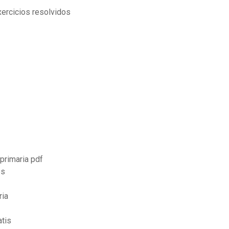
xercicios resolvidos
 primaria pdf
es
ria
atis