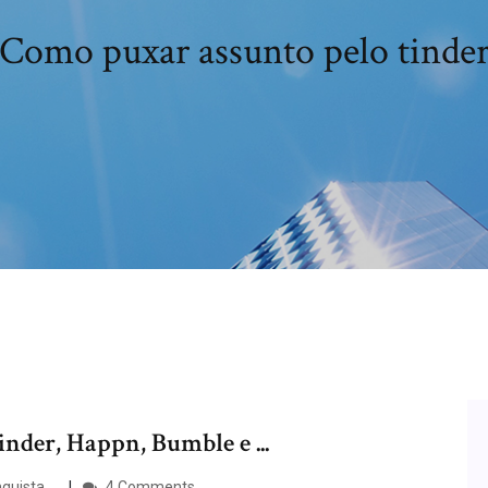
Como puxar assunto pelo tinde
nder, Happn, Bumble e ...
uista ...
4 Comments